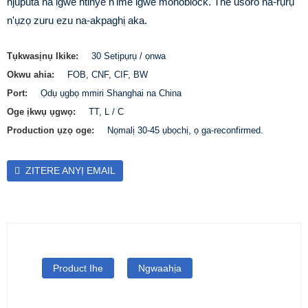
njuputa na igwe ntinye n'ime igwe monoblock. The usoro na-rụrụ
n'ụzọ zuru ezu na-akpaghị aka.
Tụkwasịnụ Ikike:
30 Setịpụrụ / ọnwa
Okwu ahia:
FOB, CNF, CIF, BW
Port:
Ọdụ ụgbọ mmiri Shanghai na China
Oge ịkwụ ụgwọ:
TT, L / C
Production ụzọ oge:
Nọmalị 30-45 ụbọchị, ọ ga-reconfirmed.
ZITERE ANYỊ EMAIL
Product Ihe
Ngwaahịa