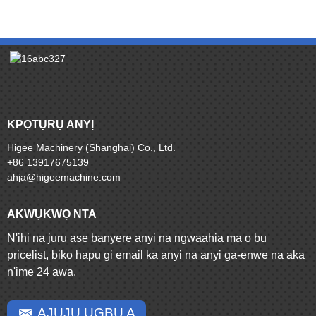
KPỌTỤRỤ ANYỊ
Higee Machinery (Shanghai) Co., Ltd.
+86 13917675139
ahịa@higeemachine.com
AKWỤKWỌ NTA
N'ihi na jụrụ ase banyere anyị na ngwaahịa ma ọ bụ
pricelist, biko hapụ gị email ka anyị na anyị ga-enwe na aka
n'ime 24 awa.
AJỤJỤ UGBU A