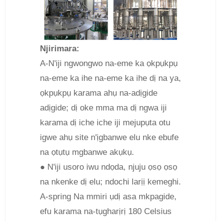
Njirimara:
A-N'iji ngwongwo na-eme ka ọkpụkpụ
na-eme ka ihe na-eme ka ihe dị na ya,
ọkpụkpụ karama ahụ na-adịgide
adịgide; dị oke mma ma dị ngwa iji
karama dị iche iche iji mejupụta otu
igwe ahụ site n'ịgbanwe elu nke ebufe
na ọtụtụ mgbanwe akụkụ.
● N'iji usoro iwu ndọda, njuju ọsọ ọsọ
na nkenke dị elu; ndochi larịị kemeghi.
A-spring Na mmiri ụdị asa mkpagide,
efu karama na-tụgharịrị 180 Celsius