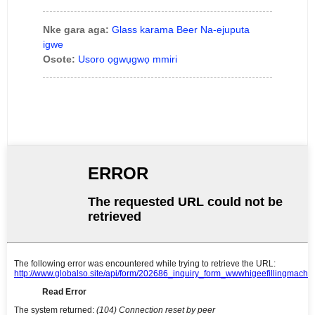
Nke gara aga:
Glass karama Beer Na-ejuputa
igwe
Osote:
Usoro ọgwụgwọ mmiri