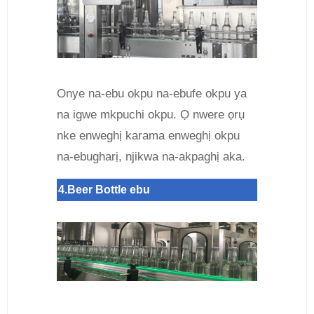
Onye na-ebu okpu na-ebufe okpu ya
na igwe mkpuchi okpu. Ọ nwere ọrụ
nke enweghị karama enweghị okpu
na-ebugharị, njikwa na-akpaghị aka.
4.Beer Bottle ebu