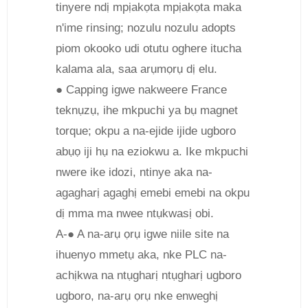
tinyere ndị mpịakọta mpịakọta maka
n'ime rinsing; nozulu nozulu adopts
piom okooko udi otutu oghere itucha
kalama ala, saa arụmọrụ dị elu.
● Capping igwe nakweere France
teknụzụ, ihe mkpuchi ya bụ magnet
torque; okpu a na-ejide ijide ugboro
abụọ iji hụ na eziokwu a. Ike mkpuchi
nwere ike idozi, ntinye aka na-
agagharị agaghị emebi emebi na okpu
dị mma ma nwee ntụkwasị obi.
A-● A na-arụ ọrụ igwe niile site na
ihuenyo mmetụ aka, nke PLC na-
achịkwa na ntụgharị ntụgharị ugboro
ugboro, na-arụ ọrụ nke enweghị