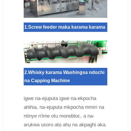
1.Screw feeder maka karama karama
2.Whisky karama Washingsa ndochi
na Capping Machine
igwe na-ejuputa igwe na-ekpocha
ahihia, na-ejuputa mkpocha mmiri na
ntinye n'ime otu monobloc, a na-
arụkwa usoro atọ ahụ na akpaghị aka.