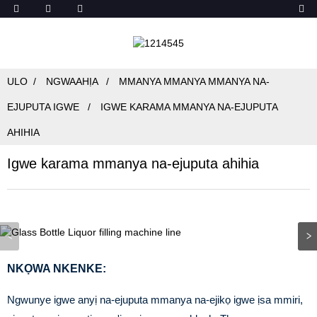
ULO
NGWAAHỊA
MMANYA MMANYA MMANYA NA-
EJUPUTA IGWE
IGWE KARAMA MMANYA NA-EJUPUTA
AHIHIA
Igwe karama mmanya na-ejuputa ahihia
NKỌWA NKENKE:
Ngwunye igwe anyị na-ejuputa mmanya na-ejikọ igwe ịsa mmiri,