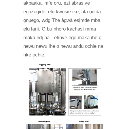
akpaaka, mfe ọrụ, ezi abrasive
eguzogide, elu kwụsie ike, ala ọdịda
ọnụego, wdg The àgwà esịmde mba
elu larịị. Ọ bụ nhọrọ kachasị mma
maka ndị na - etinye ego maka ihe ọ
newụ newụ ihe ọ newụ andụ ochie na
nke ochie.