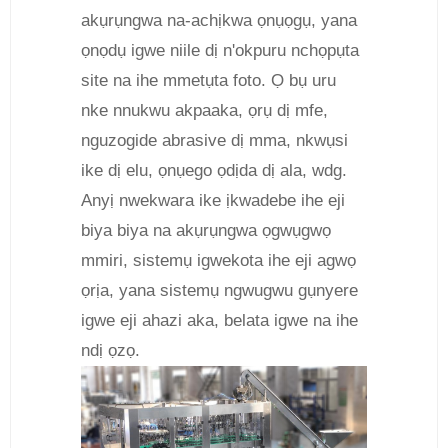
akụrụngwa na-achịkwa ọnụọgụ, yana
ọnọdụ igwe niile dị n'okpuru nchọpụta
site na ihe mmetụta foto. Ọ bụ uru
nke nnukwu akpaaka, ọrụ dị mfe,
nguzogide abrasive dị mma, nkwụsi
ike dị elu, ọnụego ọdịda dị ala, wdg.
Anyị nwekwara ike ịkwadebe ihe eji
biya biya na akụrụngwa ọgwụgwọ
mmiri, sistemụ igwekota ihe eji agwọ
ọrịa, yana sistemụ ngwugwu gụnyere
igwe eji ahazi aka, belata igwe na ihe
ndị ọzọ.