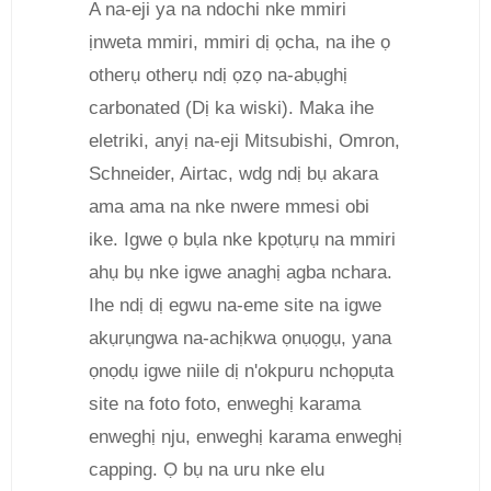
A na-eji ya na ndochi nke mmiri
ịnweta mmiri, mmiri dị ọcha, na ihe ọ
otherụ otherụ ndị ọzọ na-abụghị
carbonated (Dị ka wiski). Maka ihe
eletriki, anyị na-eji Mitsubishi, Omron,
Schneider, Airtac, wdg ndị bụ akara
ama ama na nke nwere mmesi obi
ike. Igwe ọ bụla nke kpọtụrụ na mmiri
ahụ bụ nke igwe anaghị agba nchara.
Ihe ndị dị egwu na-eme site na igwe
akụrụngwa na-achịkwa ọnụọgụ, yana
ọnọdụ igwe niile dị n'okpuru nchọpụta
site na foto foto, enweghị karama
enweghị nju, enweghị karama enweghị
capping. Ọ bụ na uru nke elu