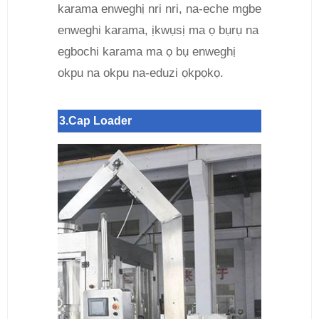
karama enweghị nri nri, na-eche mgbe
enweghi karama, ịkwụsị ma ọ bụrụ na
egbochi karama ma ọ bụ enweghị
okpu na okpu na-eduzi ọkpọkọ.
3.Cap Loader