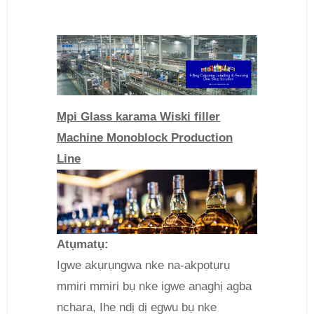
Mpi Glass karama Wiski filler
Machine Monoblock Production
Line
Atụmatụ:
Igwe akụrụngwa nke na-akpọtụrụ
mmiri mmiri bụ nke igwe anaghị agba
nchara, Ihe ndị dị egwu bụ nke